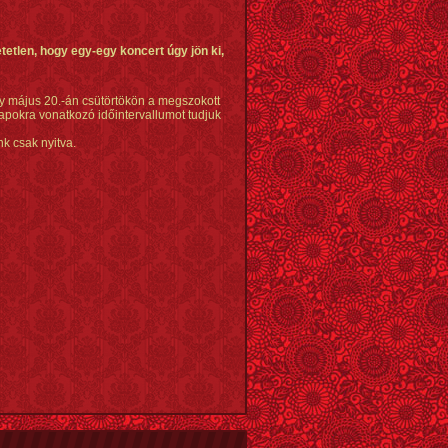
etlen, hogy egy-egy koncert úgy jön ki,
gy május 20.-án csütörtökön a megszokott
napokra vonatkozó időintervallumot tudjuk
nk csak nyitva.