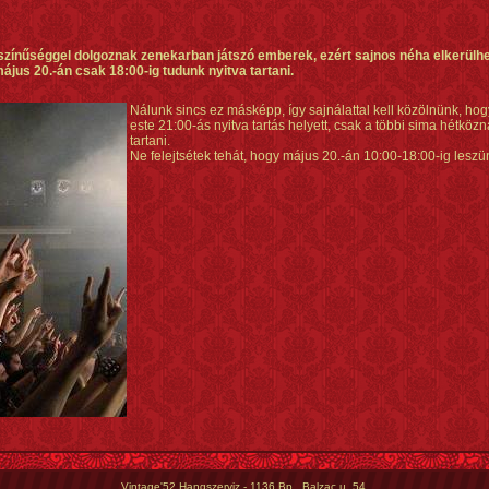
zínűséggel dolgoznak zenekarban játszó emberek, ezért sajnos néha elkerülhet
ájus 20.-án csak 18:00-ig tudunk nyitva tartani.
Nálunk sincs ez másképp, így sajnálattal kell közölnünk, ho
este 21:00-ás nyitva tartás helyett, csak a többi sima hétköz
tartani.
Ne felejtsétek tehát, hogy május 20.-án 10:00-18:00-ig leszü
Vintage'52 Hangszerviz - 1136 Bp., Balzac u. 54.