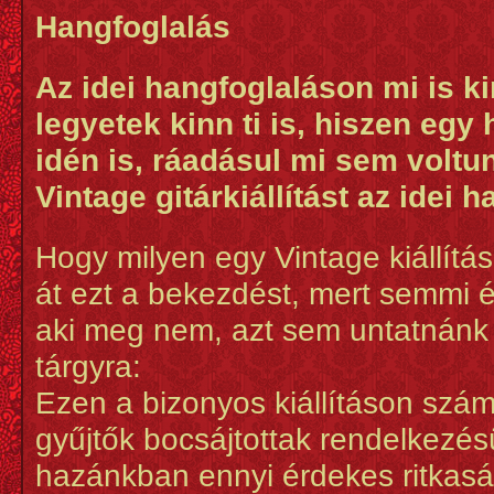
Hangfoglalás
Az idei hangfoglaláson mi is k
legyetek kinn ti is, hiszen eg
idén is, ráadásul mi sem voltu
Vintage gitárkiállítást az idei 
Hogy milyen egy Vintage kiállítá
át ezt a bekezdést, mert semmi 
aki meg nem, azt sem untatnánk 
tárgyra:
Ezen a bizonyos kiállításon számo
gyűjtők bocsájtottak rendelkezésü
hazánkban ennyi érdekes ritkasá