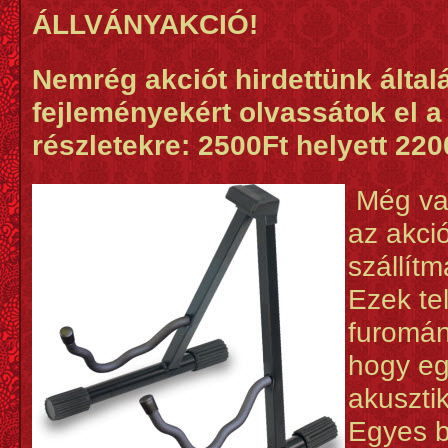
ÁLLVÁNYAKCIÓ!
Nemrég akciót hirdettünk által
fejleményekért olvassátok el a 
részletekre: 2500Ft helyett 2200
Még van
az akci
szállít
Ezek te
furomán
hogy eg
akuszti
Egyes b