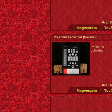
Ára: 8
Presonus Faderport
(Használt)
Presonus Fa
dobozban.
Ára: 4