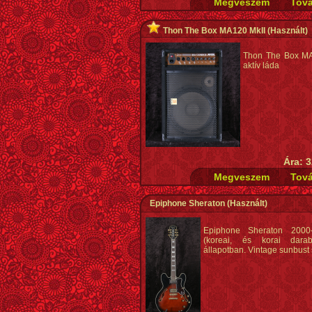
Thon The Box MA120 MkII
(Használt)
Thon The Box MA
aktív láda
Ára: 3
Epiphone Sheraton
(Használt)
Epiphone Sheraton 2000
(koreai, és korai dara
állapotban. Vintage sunbust