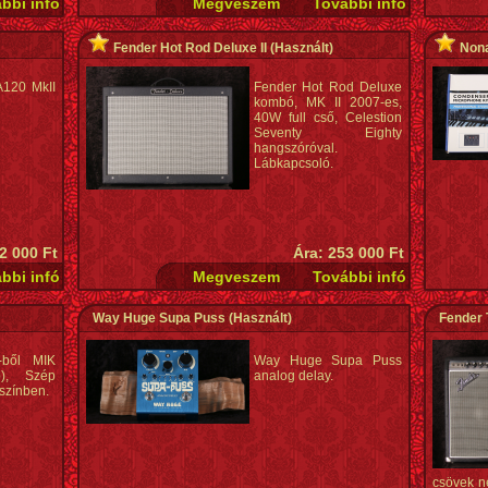
Fender Hot Rod Deluxe II
(Használt)
Nona
120 MkII
Fender Hot Rod Deluxe
kombó, MK II 2007-es,
40W full cső, Celestion
Seventy Eighty
hangszóróval.
Lábkapcsoló.
2 000 Ft
Ára: 253 000 Ft
Way Huge Supa Puss
(Használt)
Fender
-ből MIK
Way Huge Supa Puss
b), Szép
analog delay.
 színben.
csövek ne