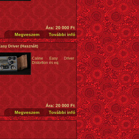
Ára: 20 000 Ft
Easy Driver
(Használt)
Caline Easy Driver
Distortion és eq.
Ára: 20 000 Ft