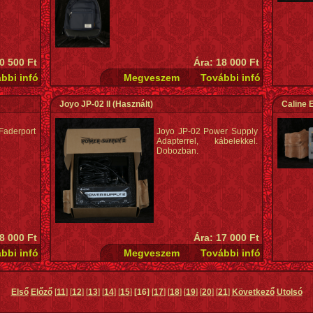
0 500 Ft
Ára: 18 000 Ft
Joyo JP-02 II
(Használt)
Caline 
derport
Joyo JP-02 Power Supply
Adapterrel, kábelekkel.
Dobozban.
8 000 Ft
Ára: 17 000 Ft
Első
Előző
[
11
] [
12
] [
13
] [
14
] [
15
]
[16]
[
17
] [
18
] [
19
] [
20
] [
21
]
Következő
Utolsó