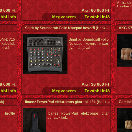
A trafó
kondenzát
0 000 Ft
Ára: 60 000 Ft
Tehát ne
mert a k
Spirit by Soundcraft Folio Notepad keverő
(Használt)
AKG K70
M-DV15
Spirit by Soundcraft Folio
bellel,
Notepad keverő mixer,
ítővel.
gyári tápjával.
 6 000 Ft
Ára: 36 000 Ft
lt)
Ibanez PowerPad elektromos gitár tok kék
(Használt)
Gemini
Throttle
Ibanez PowerPad elektromos gitár
puhatok kék.