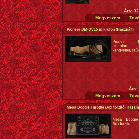
Ára: 32
Pioneer DM-DV15 mikrofon
(Használt)
Pioneer D
mikrofon ká
kengyellel, szűk
Ára:
Mesa Boogie Throttle Box torzító
(Haszná
Mesa Boogie 
Box torzító