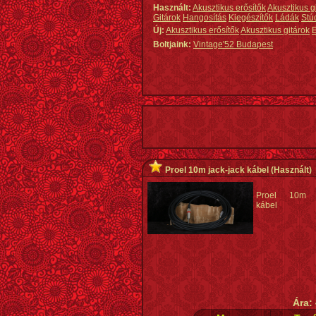
Használt:
Akusztikus erősítők
Akusztikus g
Gitárok
Hangosítás
Kiegészítők
Ládák
Stú
Új:
Akusztikus erősítők
Akusztikus gitárok
E
Boltjaink:
Vintage'52 Budapest
Proel 10m jack-jack kábel
(Használt)
Proel 10m j
kábel
Ára: