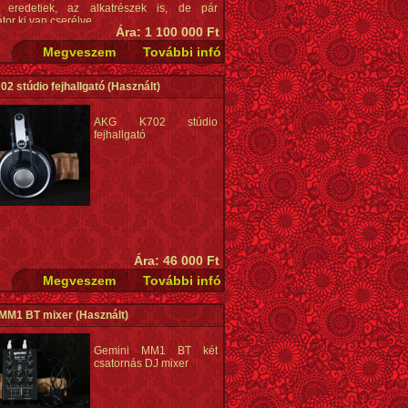
k eredetiek, az alkatrészek is, de pár
or ki van cserélve.
Ára: 1 100 000 Ft
m Twin Reverb, és nem teljesen silverface,
apcsolás még blackface.
2 stúdio fejhallgató
(Használt)
AKG K702 stúdio
fejhallgató
Ára: 46 000 Ft
 MM1 BT mixer
(Használt)
Gemini MM1 BT két
csatornás DJ mixer