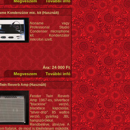
me Kondenzátor mic. kit
(Használt)
Noname vagy
Professional Studio
Condenser microphone
kit. Kondenzátor
mikrofon szett.
Ára: 24 000 Ft
 Twin Reverb Amp
(Használt)
Fender Twin Reverb
Amp 1967-es, silverface
"blackline" verzió,
blackface kapcsolás,
"silver-drip". 85 wattos
verzió, gyárilag JBL
hangszórókkal.
Rendbetéve, átnézve. A
m fiatalok, de most is tökéletesen működik.