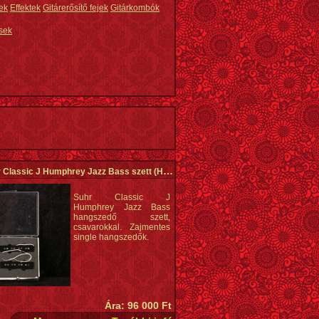
ek
Effektek
Gitárerősítő fejek
Gitárkombók
sek
 Classic J Humphrey Jazz Bass szett
(Használt)
Suhr Classic J
Humphrey Jazz Bass
hangszedő szett,
csavarokkal. Zajmentes
single hangszedők.
Ára: 96 000 Ft