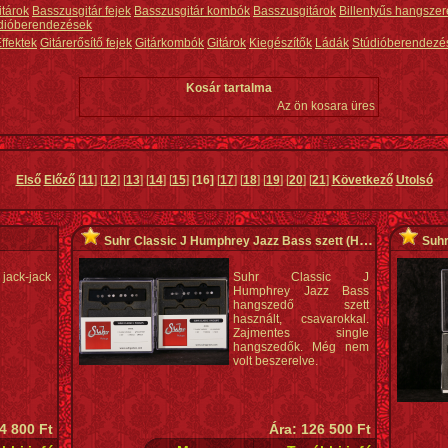
itárok
Basszusgitár fejek
Basszusgitár kombók
Basszusgitárok
Billentyűs hangszer
dióberendezések
ffektek
Gitárerősítő fejek
Gitárkombók
Gitárok
Kiegészítők
Ládák
Stúdióberendezé
Kosár tartalma
Az ön kosara üres
Első
Előző
[
11
] [
12
] [
13
] [
14
] [
15
]
[16]
[
17
] [
18
] [
19
] [
20
] [
21
]
Következő
Utolsó
Suhr Classic J Humphrey Jazz Bass szett
(Használt)
Suhr
ack-jack
Suhr Classic J
Humphrey Jazz Bass
hangszedő szett
használt, csavarokkal.
Zajmentes single
hangszedők. Még nem
volt beszerelve.
 4 800 Ft
Ára: 126 500 Ft