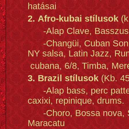
hatásai
2.
Afro-kubai stílusok
(k
-Alap Clave, Basszus, 
-Changüi, Cuban Son, G
NY salsa, Latin Jazz, R
cubana, 6/8, Timba,
Mere
3.
Brazil stílusok
(Kb. 45
-Alap bass, perc patt
caxixi, repinique, drums.
-Choro, Bossa nova, Sa
Maracatu