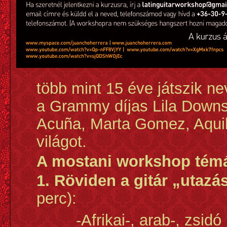
több mint 15 éve játszik ne
a Grammy díjas Lila Downs
Acuña, Marta Gomez, Aquile
világot.
A mostani workshop témá
1. Röviden a
gitár „utazá
perc):
-Afrikai-, arab-, zsid