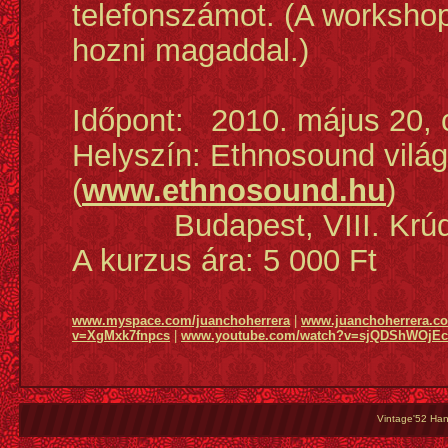
telefonszámot. (A worksho
hozni magaddal.)
Időpont: 2010. május 20, c
Helyszín: Ethnosound világ
(
www.ethnosound.hu
)
Budapest, VIII. Krúd
A kurzus ára: 5 000 Ft
www.myspace.com/juanchoherrera
|
www.juanchoherrera.c
v=
XgMxk7fnpcs
|
www.youtube.com/watch?v=
sjQDShWOjEc
Vintage'52 Hang