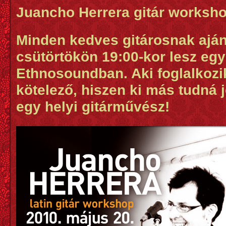
Juancho Herrera gitár worksh
Minden kedves gitárosnak ajánl
csütörtökön 19:00-kor lesz eg
Ethnosoundban. Aki foglalkozi
kötelező, hiszen ki más tudná 
egy helyi gitárművész!