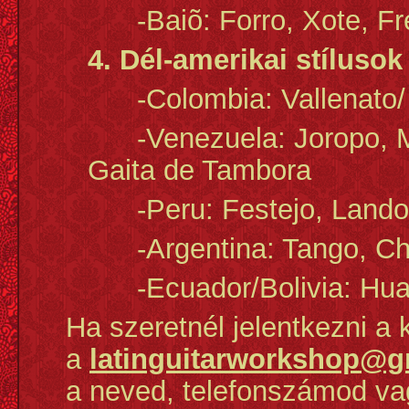
-Baiõ: Forro, Xote, Fr
4. Dél-amerikai stíluso
-Colombia: Vallenato/
-Venezuela: Joropo, Mer
Gaita de Tambora
-Peru: Festejo, Lando, 
-Argentina: Tango, Ch
-Ecuador/Bolivia: Huay
Ha szeretnél jelentkezni a k
a
latinguitarworkshop@g
a neved, telefonszámod va