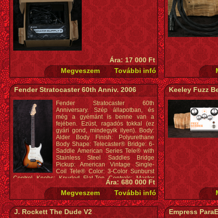
121x102x57 mm
Ára: 17 000 Ft
Fender Stratocaster 60th Anniv. 2006
Keeley Fuzz B
Fender Stratocaster 60th
Anniversary. Szép állapotban, és
még a gyémánt is benne van a
fejében. Ezüst, ragadós tokkal (ez
gyári gond, mindegyik ilyen). Body:
Alder Body Finish: Polyurethane
Body Shape: Telecaster® Bridge: 6-
Saddle American Series Tele® with
Stainless Steel Saddles Bridge
Pickup: American Vintage Single-
Coil Tele® Color: 3-Color Sunburst
Control Knobs: Knurled Flat-Top Controls: Master
Ára: 680 000 Ft
Volume, Master Delta Tone™ Fingerboard:
Rosewood Fingerboard Radius: 9.5" (241 mm) Fret
Size: Medium Jumbo Hardware Finish: Chrome
Model Name: 60th Anniversary American Telecaster®
J. Rockett The Dude V2
Empress ParaE
(2006), Rosewood Fingerboard, 3-Color Sunburst