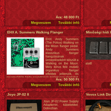
Ára: 48 000 Ft
EHX A. Summers Walking Flanger
Minőségi hídi 
EHX Andy Summers
(The Police) Walking on
the Moon flanger pedál.
Andy Summers
klasszikus flanger
hangzásának
ünnepléseként készült a
Walking on the Moon.
alatt!
Mély kórus felé mutató
organikus flanger
effektek jellemzik, és
megmutatják Andy soundjának különleges részleteit.
Ára: 50 500 Ft
Specifikációk: Andy Summers Analog Flanger / Filter
Matrix hangzása RATE: modulációs sebesség
RANGE: a flanger alsó határa COLOR: a flanger
effekt intenzitása Dedikált DRY kimenet Áramkör:
Joyo JP-02 II
Vovox Link Dir
analóg Audio: mono True Bypass Különleges
kiadású grafika Tartozék: Walking on the Moon
Joyo JP-02 Power Supply
poszter (tervezte: Laura Josephson) Tartozék
Adapterrel, kábelekkel.
9.6VDC-200mA adapter (opcionális 9V elem nem
Dobozban.
tartozék) Áramfogyasztás: 40 mA Méretek: