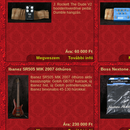
Neck Finish: Satin Urethane Neck Material: Maple
J. Rockett The Dude V2
Neck Pickup: American Vintage Single-Coil Tele®
booster/overdrive pedál.
Neck Shape: Modern "C" Number of Frets: 22 Nut
Dumble hangzás.
Material: Bone Nut Width: 1.6875" (42.86 mm)
Pickguard: 3-Ply Parchment Pickup Switching: 3-
Position Blade: Position 1. Bridge Pickup, Position 2.
Bridge and Neck Pickups, Position 3. Neck Pickup
Position Inlays: White Dot Refinement Neck Material:
Maple Refinement Neck Shape: C Shape Scale
Length: 25.5" (648 mm) Series: American Series
String Nut: Bone
Ára: 60 000 Ft
Ibanez SR505 MIK 2007 öthúros
Boss Nextone A
Ibanez SR505 MIK 2007 öthúros aktív
basszusgitár. Gotoh GB707 kulcsok, új
Ibanez híd, új Gotoh potmétersapkák,
Ibanez bevonatos 45-130 húrokkal.
Ára: 230 000 Ft