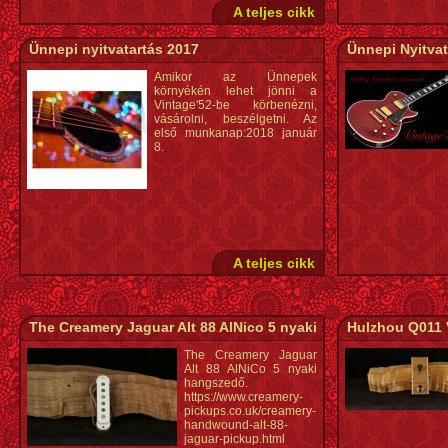
A teljes cikk
Ünnepi nyitvatartás 2017
Ünnepi Nyitvat
Amikor az Ünnepek
környékén lehet jönni a
Vintage'52-be körbenézni,
vásárolni, beszélgetni. Az
első munkanap:2018 január
8.
A teljes cikk
The Creamery Jaguar Alt 88 AlNico 5 nyaki
Hulzhou Q011 
The Creamery Jaguar
Alt 88 AlNiCo 5 nyaki
hangszedő.
https://www.creamery-
pickups.co.uk/creamery-
handwound-alt-88-
jaguar-pickup.html