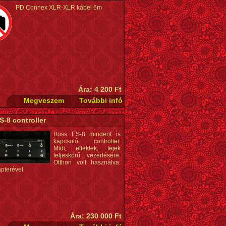
PD Connex XLR-XLR kábel 6m
Ára: 4 200 Ft
-8 controller
Boss ES-8 mindent is
kapcsoló controller.
Midi, effektek, fejek
teljeskörű vezérlésére.
Otthon volt használva.
pterével.
Ára: 230 000 Ft