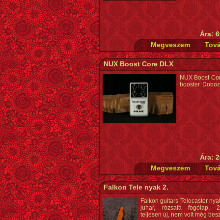
Ára: 6
NUX Boost Core DLX
NUX Boost Co
booster. Dobo
Ára: 2
Falkon Tele nyak 2.
Falkon guitars Telecaster nya
juhar, rózsafa fogólap, 
teljesen új, nem volt még bes