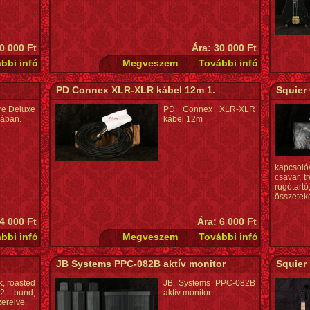
0 000 Ft
Ára: 30 000 Ft
PD Connex XLR-XLR kábel 12m 1.
Squier 
re Deluxe
PD Connex XLR-XLR
zában.
kábel 12m
kapcsoló
csavar, t
rugótar
összetek
4 000 Ft
Ára: 6 000 Ft
JB Systems PPC-082B aktív monitor
Squier
k, roasted
JB Systems PPC-082B
22 bund,
aktív monitor.
zerelve.