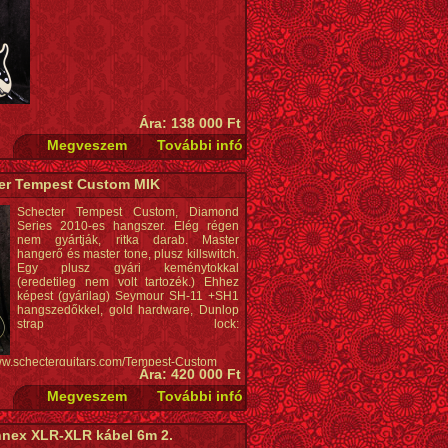
Ára: 138 000 Ft
er Tempest Custom MIK
Schecter Tempest Custom, Diamond
Series 2010-es hangszer. Elég régen
nem gyártják, ritka darab. Master
hangerő és master tone, plusz killswitch.
Egy plusz gyári keménytokkal
(eredetileg nem volt tartozék.) Ehhez
képest (gyárilag) Seymour SH-11 +SH1
hangszedőkkel, gold hardware, Dunlop
strap lock:
www.schecterguitars.com/Tempest-Custom
Ára: 420 000 Ft
nex XLR-XLR kábel 6m 2.