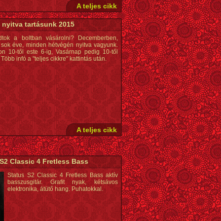
A teljes cikk
 nyitva tartásunk 2015
dtok a boltban vásárolni? Decemberben,
sok éve, minden hétvégén nyitva vagyunk.
n 10-től este 6-ig, Vasárnap pedig 10-től
 Több infó a "teljes cikkre" kattintás után.
A teljes cikk
S2 Classic 4 Fretless Bass
Status S2 Classic 4 Fretless Bass aktív
basszusgitár. Grafit nyak, kétsávos
elektronika, átütő hang. Puhatokkal.