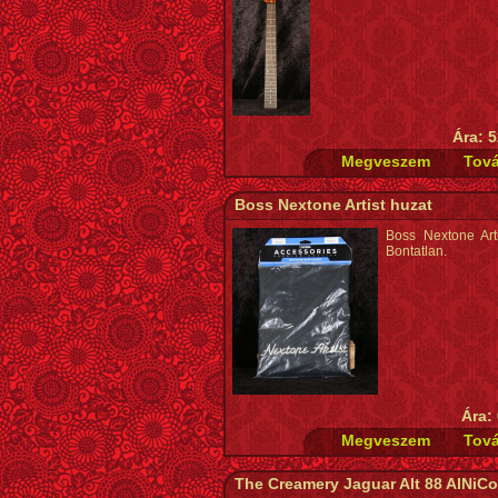
Ára: 5
Boss Nextone Artist huzat
Boss Nextone Arti
Bontatlan.
Ára:
The Creamery Jaguar Alt 88 AlNiCo