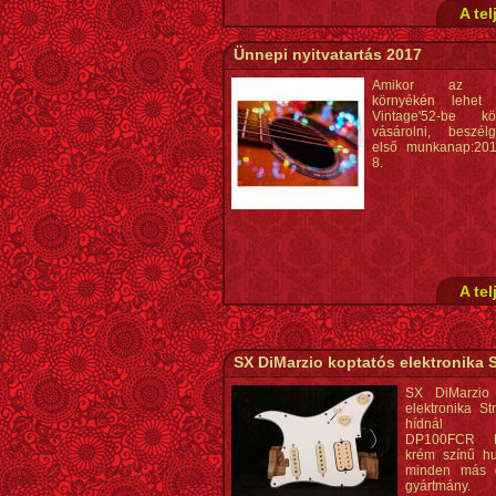
A tel
Ünnepi nyitvatartás 2017
Amikor az Ü
környékén lehet
Vintage'52-be kör
vásárolni, beszél
első munkanap:201
8.
A tel
SX DiMarzio koptatós elektronika S
SX DiMarzio 
elektronika St
hídnál Di
DP100FCR F
krém színű h
minden más 
gyártmány.