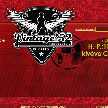
részletes keresés
Ünnepi nyitvatartásunk 2021
Ünnepi