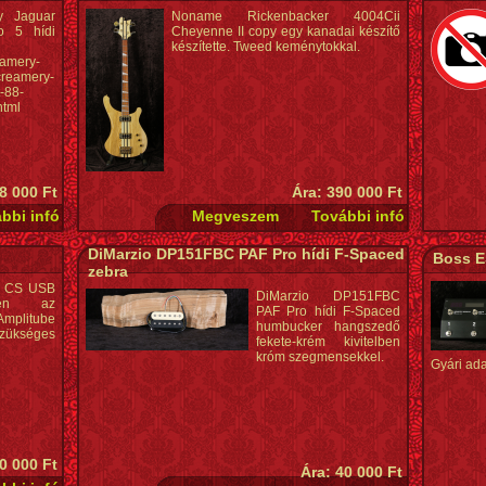
y Jaguar
Noname Rickenbacker 4004Cii
o 5 hídi
Cheyenne II copy egy kanadai készítő
készítette. Tweed keménytokkal.
eamery-
creamery-
-88-
html
8 000 Ft
Ára: 390 000 Ft
DiMarzio DP151FBC PAF Pro hídi F-Spaced
Boss ES
zebra
al CS USB
DiMarzio DP151FBC
esen az
PAF Pro hídi F-Spaced
mplitube
humbucker hangszedő
szükséges
fekete-krém kivitelben
króm szegmensekkel.
Gyári ada
0 000 Ft
Ára: 40 000 Ft