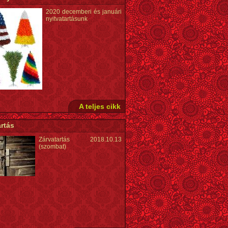
2020 decemberi és januári
nyitvatartásunk
A teljes cikk
rtás
Zárvatartás 2018.10.13
(szombat)