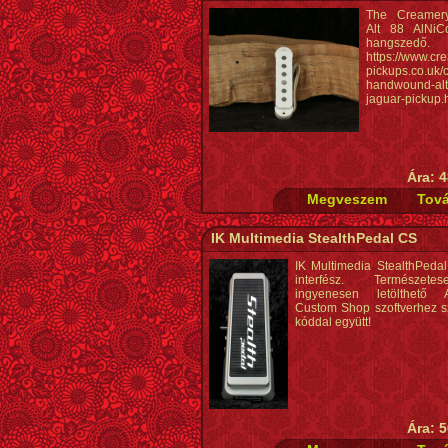
The Creamer
Alt 88 AlNiC
hangszedő.
https://www.cr
pickups.co.uk/
handwound-alt
jaguar-pickup.
Ára: 4
IK Multimedia StealthPedal CS
IK Multimedia StealthPed
interfész. Természet
ingyenesen letölthető A
Custom Shop szoftverhez 
kóddal együtt!
Ára: 5