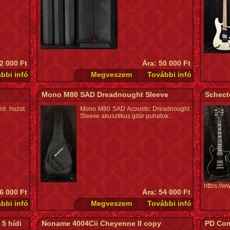
2 000 Ft
Ára: 50 000 Ft
Mono M80 SAD Dreadnought Sleeve
Schect
st huzat.
Mono M80 SAD Acoustic Dreadnought
Sleeve akusztikus gitár puhatok.
https://
 6 000 Ft
Ára: 54 000 Ft
 5 hídi
Noname 4004Cii Cheyenne II copy
PD Con