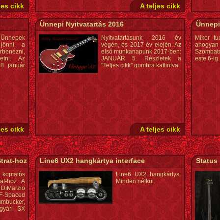
jes cikk
A teljes cikk
Ünnepi Nyitvatartás 2016
Ünnepi
nnepek
Nyitvatartásunk 2016 év
Mikor tu
 jönni a
végén, és 2017 év elején. Az
ahogyan 
benézni,
első munkanapunk 2017-ben:
Szombato
getni. Az
JANUÁR 5. Részletek a
este 6-ig.
8 január
"Teljes cikk" gombra kattintva.
jes cikk
A teljes cikk
trat-hoz
Line6 UX2 hangkártya interface
Status 
koptatós
Line6 UX2 hangkártya.
rat-hoz. A
Minden nélkül.
Marzio
-Spaced
umbucker,
gyári SX