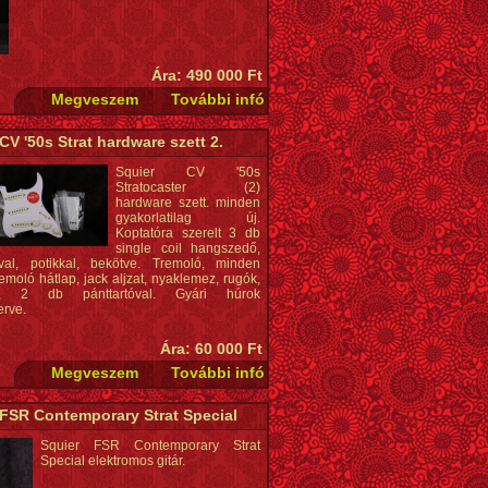
Ára: 490 000 Ft
CV '50s Strat hardware szett 2.
Squier CV '50s
Stratocaster (2)
hardware szett. minden
gyakorlatilag új.
Koptatóra szerelt 3 db
single coil hangszedő,
val, potikkal, bekötve. Tremoló, minden
remoló hátlap, jack aljzat, nyaklemez, rugók,
tó, 2 db pánttartóval. Gyári húrok
erve.
Ára: 60 000 Ft
 FSR Contemporary Strat Special
Squier FSR Contemporary Strat
Special elektromos gitár.