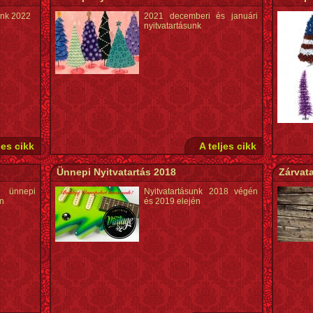
unk 2022
2021 decemberi és januári
nyitvatartásunk
jes cikk
A teljes cikk
Ünnepi Nyitvatartás 2018
Zárvata
ünnepi
Nyitvatartásunk 2018 végén
en
és 2019 elején