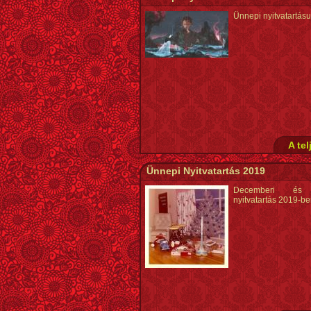
Ünnepi nyitvatartás
A tel
Ünnepi Nyitvatartás 2019
Decemberi és 
nyitvatartás 2019-b