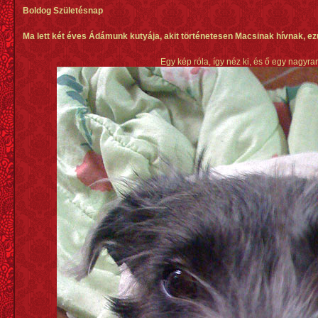
Boldog Születésnap
Ma lett két éves Ádámunk kutyája, akit történetesen Macsinak hívnak, ez
Egy kép róla, így néz ki, és ő egy nagyra