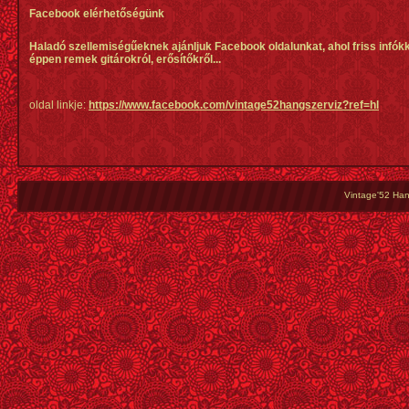
Facebook elérhetőségünk
Haladó szellemiségűeknek ajánljuk Facebook oldalunkat, ahol friss infó
éppen remek gitárokról, erősítőkről...
oldal linkje:
https://www.facebook.com/vintage52hangszerviz?ref=hl
Vintage'52 Hang