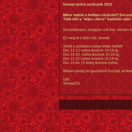
Ünnepi nyitva tartásunk 2015
Mikor tudtok a boltban vásárolni? Decemb
Több infó a "teljes cikkre" kattintás után.
Decemberben, ahogyan sok éve, minden hé
Ez meg itt a több infó...tessék.
Tehát a szokásos nyitva tartás mellett
Dec 12-13 nyitva leszünk 10-18-ig,
Dec 19-20, nyitva leszünk 10-18-ig,
Dec 21-22 nyitva leszünk 10-18-ig,
Dec 23-án 13 óráig leszünk nyitva.
Weben pedig mi igazodunk hozzád, amikor va
Üdv.,
Vintage'52