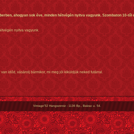
erben, ahogyan sok éve, minden hétvégén nyitva vagyunk. Szombaton 10-től est
tvégén nyitva vagyunk.
n időd, vásárolj bármikor, mi meg jól kiküldjük neked futárral.
Vintage'52 Hangszerviz - 1136 Bp., Balzac u. 54.