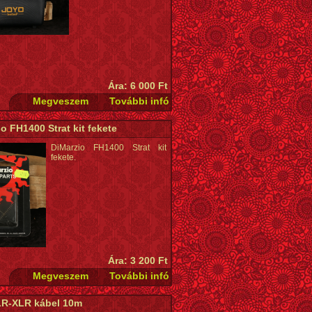
Ára: 6 000 Ft
o FH1400 Strat kit fekete
DiMarzio FH1400 Strat kit
fekete.
Ára: 3 200 Ft
R-XLR kábel 10m