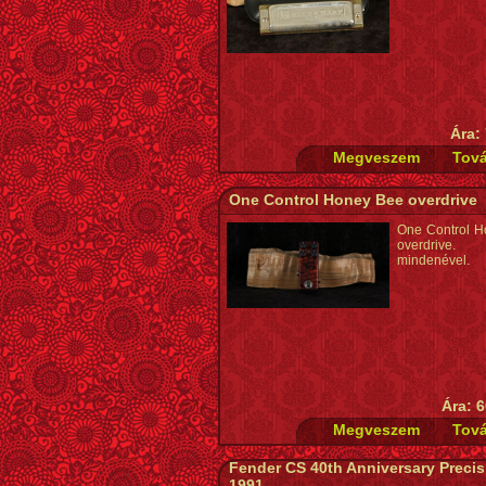
Ára:
One Control Honey Bee overdrive
One Control 
overdrive
mindenével.
Ára: 6
Fender CS 40th Anniversary Preci
1991