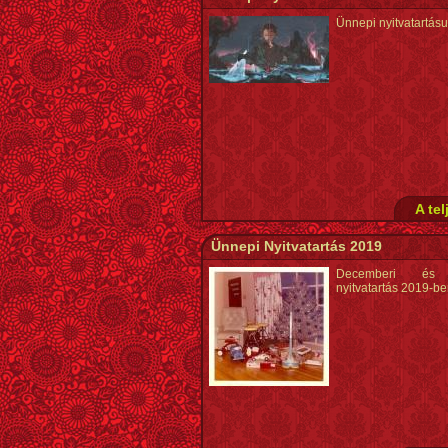
Ünnepi nyitvatartás
A tel
Ünnepi Nyitvatartás 2019
Decemberi és 
nyitvatartás 2019-b