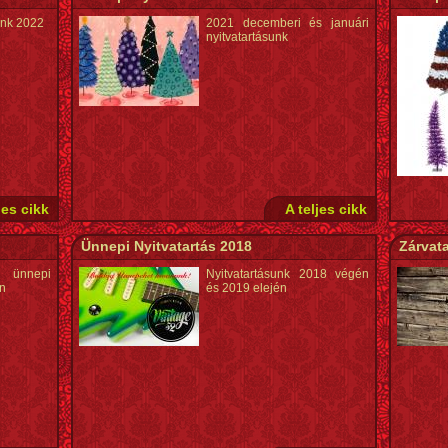
unk 2022
2021 decemberi és januári
nyitvatartásunk
jes cikk
A teljes cikk
Ünnepi Nyitvatartás 2018
Zárvata
ünnepi
Nyitvatartásunk 2018 végén
en
és 2019 elején