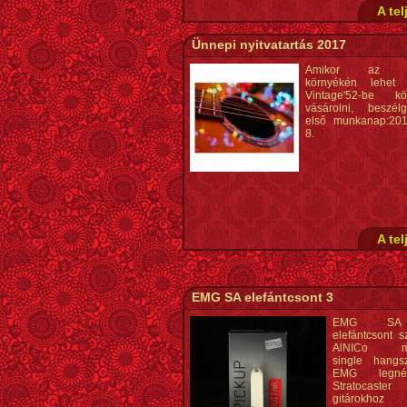
A tel
Ünnepi nyitvatartás 2017
Amikor az Ü
környékén lehet
Vintage'52-be kör
vásárolni, beszél
első munkanap:201
8.
A tel
EMG SA elefántcsont 3
EMG SA 
elefántcsont s
AlNICo má
single hangs
EMG legnép
Stratocaste
gitárokho