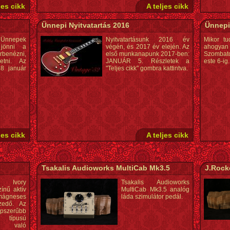
jes cikk
A teljes cikk
Ünnepi Nyitvatartás 2016
Ünnepi
nnepek
Nyitvatartásunk 2016 év
Mikor tu
 jönni a
végén, és 2017 év elején. Az
ahogyan 
benézni,
első munkanapunk 2017-ben:
Szombato
getni. Az
JANUÁR 5. Részletek a
este 6-ig.
8 január
"Teljes cikk" gombra kattintva.
jes cikk
A teljes cikk
Tsakalis Audioworks MultiCab Mk3.5
J.Rock
Ivory
Tsakalis Audioworks
zínű aktív
MultiCab Mk3.5 analóg
gneses
láda szimulátor pedál.
zedő. Az
szerűbb
r típusú
z való