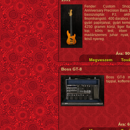
Fender Custom Sho
Anniversary Precision Bass 
basszusgitár. PJ, aktív-
finomhangoló. 400 darabos s
gyári papírjaival, gyári kem
4250 gramm körül, tiger fl
top, kőris test, ében 
madárszemes juhar nya
felső nyereg.
Ára: 90
Boss GT-8
Boss GT-8 mul
táppal, kofferre
Ára: 6