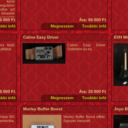
A korai
hangzáson
zítve azt
kimeneti
 hosszabb
0 000 Ft
Ára: 66 000 Ft
z átlagos
ív előfok
strukció:
b * Méret:
Caline Easy Driver
EVH Wo
att fekete
ékok: EMG
es testű
Caline Easy Driver
angerő és
ytokkal.
Distortion és eq.
 aljzat *
0 000 Ft
Ára: 20 000 Ft
Morley Buffer Boost
Joyo B
 Harp MS
Morley Buffer Boost effekt.
monika.
Egyszer használt.