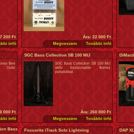
 7 200 Ft
Ára: 22 000 Ft
SGC Bass Collection SB 100 MIJ
DiMarzi
Honey Bee
SGC Bass Collection SB 100 MIJ
. Gyári
aktív basszusgitár. Ibanez
puhatokkal.
0 000 Ft
Ára: 260 000 Ft
sion Bass
Focusrite iTrack Solo Lightning
DAP XL