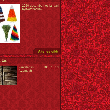
2020 decemberi és januári
nyitvatartásunk
A teljes cikk
rtás
Zárvatartás 2018.10.13
(szombat)