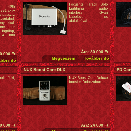
Focusrite iTrack Solo
p 40th
Lightning audio
1991 aktív
interfész. Gyári
passzív,
kábelével és
zériából,
átalakítóval.
énytokkal.
ame juhar
fogólap,
k, 41 mm
Ára: 30 000 Ft
0 000 Ft
NUX Boost Core DLX
PD Con
tieffekt,
NUX Boost Core Deluxe
l.
booster. Dobozában.
0 000 Ft
Ára: 24 000 Ft