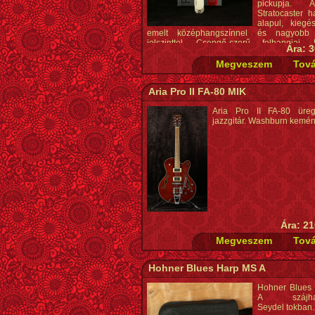
pickupja. 
Stratocaster 
alapul, kiegés
emelt középhangszínnel és nagyobb 
jelszinttel. Csengő-szerű felhangjai,
Ára: 3
kicsengése sokoldalúbbá teszi, mint a
single-coil hangszedők. A beépített akt
gyakorlatilag kizár minden zajt.. * Kon
Single-coil, aktív * Mágnes: 1db Alnico hasá
Aria Pro II FA-80 MIK
Standard (Stratocaster) Single-coil * Szín: M
* Vezeték: 3-szálú, EMG-exkluzív * Tartoz
Aria Pro II FA-80 üreg
Quik-Connect kábel, csavarok és rugók, h
jazzgitár. Washburn kemén
hangszín potméter, 9V-os elem és jackdugó
Ajánlott pozíció: nyak/közép/híd
Ára: 21
Hohner Blues Harp MS A
Hohner Blues
A szájhar
Seydel tokban.