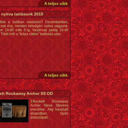
A teljes cikk
 nyitva tartásunk 2015
dtok a boltban vásárolni? Decemberben,
sok éve, minden hétvégén nyitva vagyunk.
n 10-től este 6-ig, Vasárnap pedig 10-től
 Több infó a "teljes cikkre" kattintás után.
A teljes cikk
ett Rockaway Archer SS OD
J.Rockett Rockaway
Archer Steve Stevens
overdrive. Alig használt
állapotban. Gyári
dobozában.