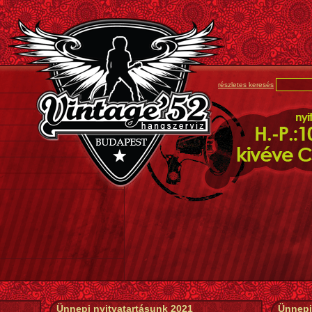
részletes keresés
Ünnepi nyitvatartásunk 2021
Ünnepi