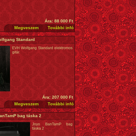
Ára: 88 000 Ft
lfgang Standard
EVH Wolfgang Standard elektromos
gitár.
Ára: 207 000 Ft
anTamP bag táska 2
Joyo BanTamP bag
táska 2