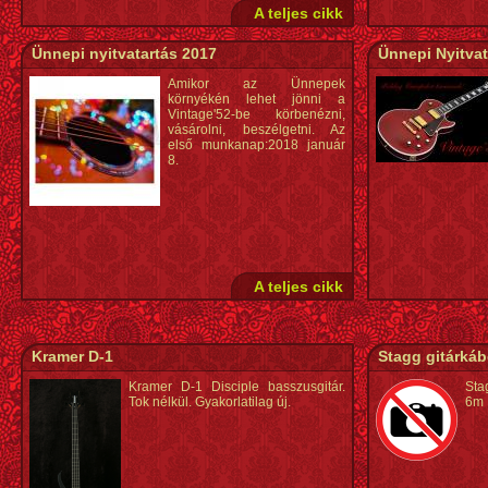
A teljes cikk
Ünnepi nyitvatartás 2017
Ünnepi Nyitvat
Amikor az Ünnepek
környékén lehet jönni a
Vintage'52-be körbenézni,
vásárolni, beszélgetni. Az
első munkanap:2018 január
8.
A teljes cikk
Kramer D-1
Stagg gitárká
Kramer D-1 Disciple basszusgitár.
Sta
Tok nélkül. Gyakorlatilag új.
6m