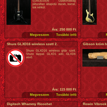
0146303506 Gyakorlatilag
játszatlan állapotú darab, karral,
tok nélkül.
Ára: 250 000 Ft
Shure GLXD16 wireless szett 2.
Gibson króm h
Shure GLXD16 wireless gitár szett.
Shure táppal. GLXD1 adó, GLXD6
vevő.
Ára: 115 000 Ft
Digitech Whammy Ricochet
Rowin Vibrock