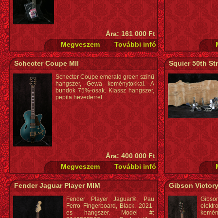
Ára: 161 000 Ft
Schecter Coupe MII
Squier 50th Str
Schecter Coupe emerald green színű
hangszer, Gewa keménytokkal. A
bundok 75%-osak. Klassz hangszer,
pepita hevederrel.
Ára: 400 000 Ft
Fender Jaguar Player MIM
Gibson Victor
Fender Player Jaguar®, Pau
Gibs
Ferro Fingerboard, Black. 2021-
elek
es hangszer. Model #:
kemény