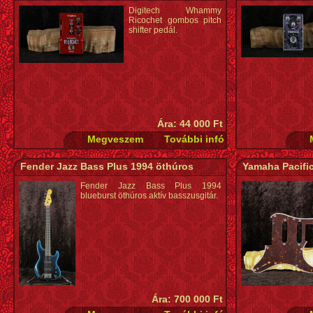
Digitech Whammy
Ricochet gombos pitch
shifter pedál.
Ára: 44 000 Ft
Fender Jazz Bass Plus 1994 öthúros
Yamaha Pacific
Fender Jazz Bass Plus 1994
blueburst öthúros aktív basszusgitár.
Ára: 700 000 Ft