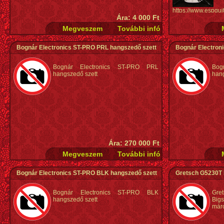
https://www.espgu
Ára: 4 000 Ft
deluxe-87
Bognár Electronics ST-PRO PRL hangszedő szett
Bognár Electron
Bognár Electronics ST-PRO PRL
Bog
hangszedő szett
hang
Ára: 270 000 Ft
Bognár Electronics ST-PRO BLK hangszedő szett
Gretsch G5230T N
Bognár Electronics ST-PRO BLK
Gre
hangszedő szett
Big
márc