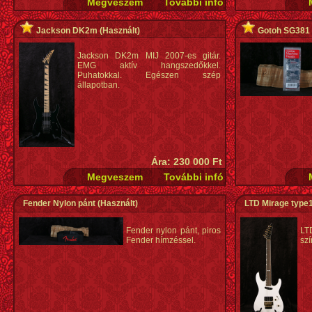
Jackson DK2m
(Használt)
Gotoh SG381 
Jackson DK2m MIJ 2007-es gitár.
EMG aktív hangszedőkkel.
Puhatokkal. Egészen szép
állapotban.
Ára: 230 000 Ft
Fender Nylon pánt
(Használt)
LTD Mirage type
Fender nylon pánt, piros
LT
Fender hímzéssel.
szí