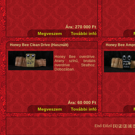
Ára: 270 000 Ft
Honey Bee Clean Drive
(Használt)
Honey Bee Amps 
Honey Bee overdrive.
Arany színű, brutális
overdrive Strathoz.
Dobozában.
Ára: 60 000 Ft
Első Előző
[1]
[
2
] [
3
] [
4
] [