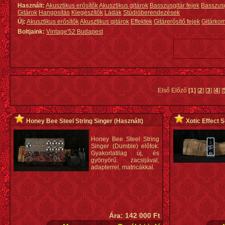
Használt:
Akusztikus erősítők
Akusztikus gitárok
Basszusgitár fejek
Basszus
Gitárok
Hangosítás
Kiegészítők
Ládák
Stúdióberendezések
Új:
Akusztikus erősítők
Akusztikus gitárok
Effektek
Gitárerősítő fejek
Gitárko
Boltjaink:
Vintage'52 Budapest
Első Előző
[1]
[
2
] [
3
] [
4
] [
Honey Bee Steel String Singer
(Használt)
Xotic Effect 
Honey Bee Steel String
Singer (Dumble) előfok.
Gyakorlatilag új, és
gyönyörű. zacsijával,
adapterrel, matricákkal.
Ára: 142 000 Ft