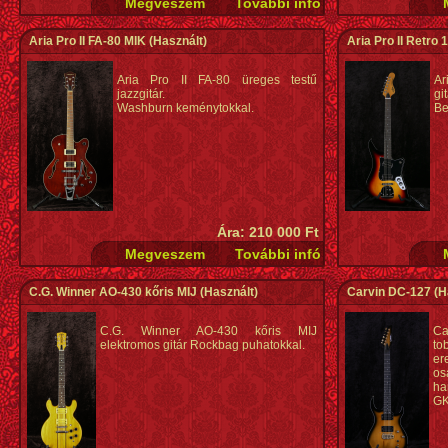
Aria Pro II FA-80 MIK
(Használt)
Aria Pro II Retro 
Aria Pro II FA-80 üreges testű
Ar
jazzgitár.
gi
Washburn keménytokkal.
Be
Ára: 210 000 Ft
C.G. Winner AO-430 kőris MIJ
(Használt)
Carvin DC-127
(H
C.G. Winner AO-430 kőris MIJ
C
elektromos gitár Rockbag puhatokkal.
to
er
os
ha
GK