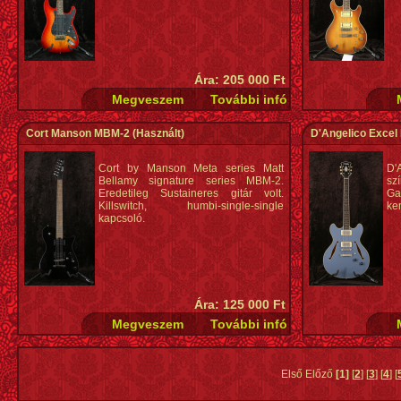
Ára: 205 000 Ft
Cort Manson MBM-2
(Használt)
D'Angelico Excel
Cort by Manson Meta series Matt
D'
Bellamy signature series MBM-2.
sz
Eredetileg Sustaineres gitár volt.
G
Killswitch, humbi-single-single
ke
kapcsoló.
Ára: 125 000 Ft
Első Előző
[1]
[
2
] [
3
] [
4
] [