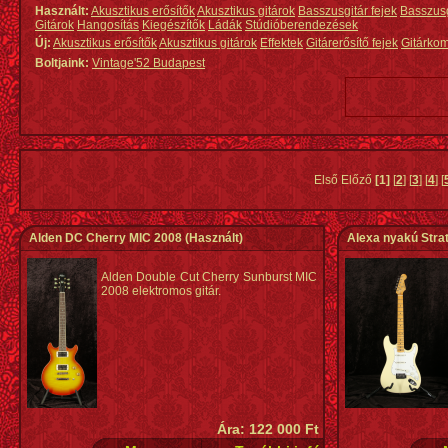
Használt:
Akusztikus erősítők
Akusztikus gitárok
Basszusgitár fejek
Basszus
Gitárok
Hangosítás
Kiegészítők
Ládák
Stúdióberendezések
Új:
Akusztikus erősítők
Akusztikus gitárok
Effektek
Gitárerősítő fejek
Gitárko
Boltjaink:
Vintage'52 Budapest
Első Előző
[1]
[
2
] [
3
] [
4
] [
Alden DC Cherry MIC 2008
(Használt)
Alexa nyakú Stra
Alden Double Cut Cherry Sunburst MIC
2008 elektromos gitár.
Ára: 122 000 Ft