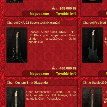
Ára: 148 000 Ft
Charvel DKA-22 Superstock
(Használt)
Charvel Pro-Mod
Charvel Super-Stock DKA22 2PT
C
EB Black gitár szuper állapotban.
H
Minden tartozékával. Gyári
B
puhatokkal.
f
S
Ára: 460 000 Ft
Cheri Custom Strat
(Használt)
Cimar Studio 209
Cheri Stratocaster, Custom. 1991-es
C
MIK, kanadai és USA faanyagokból
k
gyártotta Cheri. Puhatokkal.
ha
Ib