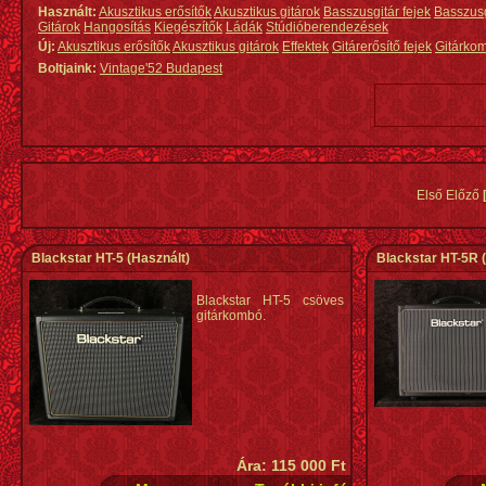
Használt:
Akusztikus erősítők
Akusztikus gitárok
Basszusgitár fejek
Basszus
Gitárok
Hangosítás
Kiegészítők
Ládák
Stúdióberendezések
Új:
Akusztikus erősítők
Akusztikus gitárok
Effektek
Gitárerősítő fejek
Gitárko
Boltjaink:
Vintage'52 Budapest
Első Előző
Blackstar HT-5
(Használt)
Blackstar HT-5R
(
Blackstar HT-5 csöves
gitárkombó.
Ára: 115 000 Ft