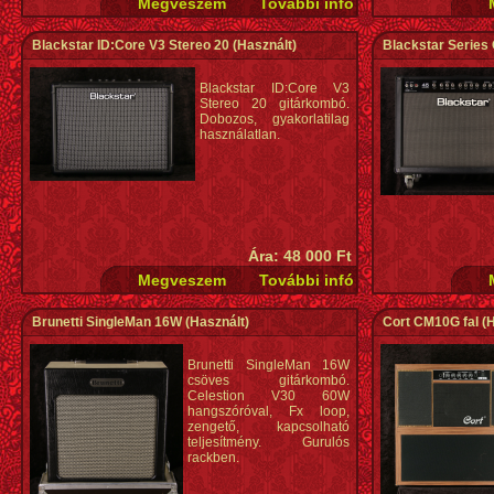
Blackstar ID:Core V3 Stereo 20
(Használt)
Blackstar Series
Blackstar ID:Core V3
Stereo 20 gitárkombó.
Dobozos, gyakorlatilag
használatlan.
Ára: 48 000 Ft
Brunetti SingleMan 16W
(Használt)
Cort CM10G fal
(H
Brunetti SingleMan 16W
csöves gitárkombó.
Celestion V30 60W
hangszóróval, Fx loop,
zengető, kapcsolható
teljesítmény. Gurulós
rackben.