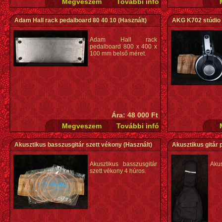
Adam Hall rack pedalboard 80 40 10
(Használt)
AKG K702 stúdio f
Adam Hall rack
pedalboard 800 x 400 x
100 mm belső méret.
Ára: 48 000 Ft
Akusztikus basszusgitár szett vékony
(Használt)
Akusztikus gitár 
Akusztikus basszusgitár
Akus
szett vékony 4 húros.