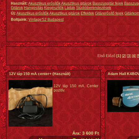
Használt:
Akusztikus erősítők
Akusztikus gitárok
Basszusgitár fejek
Basszus
Gitárok
Hangosítás
Kiegészítők
Ládák
Stúdióberendezések
Új:
Akusztikus erősítők
Akusztikus gitárok
Effektek
Gitárerősítő fejek
Gitárko
Boltjaink:
Vintage'52 Budapest
Első Előző
[1]
[
2
] [
3
] [
4
] [
12V táp 150 mA center+
(Használt)
Adam Hall K4BOV0
12V táp 150 mA. Center
pozitív.
Ára: 3 600 Ft