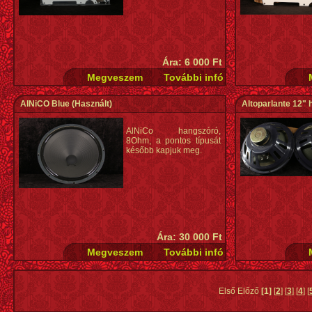
Ára: 6 000 Ft
AlNiCO Blue
(Használt)
Altoparlante 12" 
AlNiCo hangszóró,
8Ohm, a pontos típusát
később kapjuk meg.
Ára: 30 000 Ft
Első Előző
[1]
[
2
] [
3
] [
4
] [