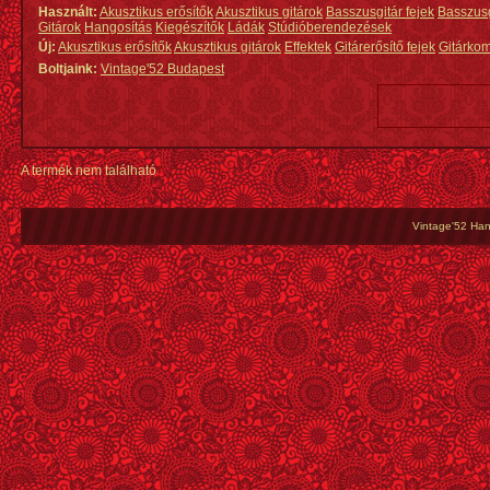
Használt:
Akusztikus erősítők
Akusztikus gitárok
Basszusgitár fejek
Basszus
Gitárok
Hangosítás
Kiegészítők
Ládák
Stúdióberendezések
Új:
Akusztikus erősítők
Akusztikus gitárok
Effektek
Gitárerősítő fejek
Gitárko
Boltjaink:
Vintage'52 Budapest
A termék nem található
Vintage'52 Hang