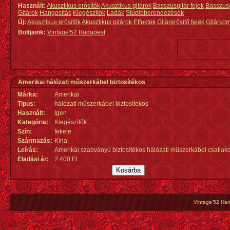
Használt:
Akusztikus erősítők
Akusztikus gitárok
Basszusgitár fejek
Basszus
Gitárok
Hangosítás
Kiegészítők
Ládák
Stúdióberendezések
Új:
Akusztikus erősítők
Akusztikus gitárok
Effektek
Gitárerősítő fejek
Gitárko
Boltjaink:
Vintage'52 Budapest
Amerikai hálózati műszerkábel biztosítékos
Márka:
Amerikai
Tipus:
hálózati műszerkábel biztosítékos
Használt:
Igen
Kategória:
Kiegészítők
Szín:
fekete
Származás
:
Kína
Leírás:
Amerikai szabványú biztosítékos hálózati műszerkábel csatlak
Eladási ár:
2 400 Ft
Vintage'52 Hang