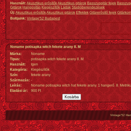
Használt:
Akusztikus erősítők
Akusztikus gitárok
Basszusgitár fejek
Basszus
Gitárok
Hangosítás
Kiegészítők
Ládák
Stúdióberendezések
Új:
Akusztikus erősítők
Akusztikus gitárok
Effektek
Gitárerősítő fejek
Gitárko
Boltjaink:
Vintage'52 Budapest
Noname potisapka witch fekete arany 8. M
Márka:
Noname
Tipus:
potisapka witch fekete arany 8. M
Használt:
Igen
Kategória:
Kiegészítők
Szín:
fekete arany
Származás
:
-
Leírás:
Noname potisapka witch hat fekete arany. 1 hangerő. 8. Metrik
Eladási ár:
900 Ft
Vintage'52 Hang