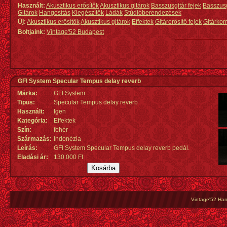
Használt:
Akusztikus erősítők
Akusztikus gitárok
Basszusgitár fejek
Basszus
Gitárok
Hangosítás
Kiegészítők
Ládák
Stúdióberendezések
Új:
Akusztikus erősítők
Akusztikus gitárok
Effektek
Gitárerősítő fejek
Gitárko
Boltjaink:
Vintage'52 Budapest
GFI System Specular Tempus delay reverb
Márka:
GFI System
Tipus:
Specular Tempus delay reverb
Használt:
Igen
Kategória:
Effektek
Szín:
fehér
Származás
:
Indonézia
Leírás:
GFI System Specular Tempus delay reverb pedál.
Eladási ár:
130 000 Ft
Vintage'52 Hang