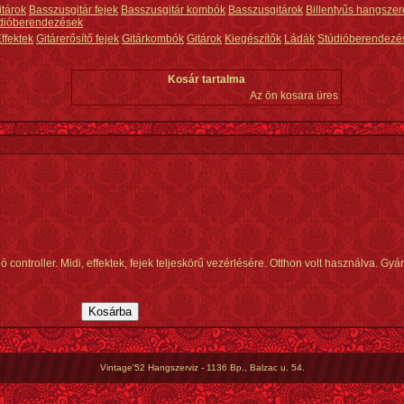
itárok
Basszusgitár fejek
Basszusgitár kombók
Basszusgitárok
Billentyűs hangszer
dióberendezések
ffektek
Gitárerősítő fejek
Gitárkombók
Gitárok
Kiegészítők
Ládák
Stúdióberendezé
Kosár tartalma
Az ön kosara üres
controller. Midi, effektek, fejek teljeskörű vezérlésére. Otthon volt használva. Gyár
Vintage'52 Hangszerviz - 1136 Bp., Balzac u. 54.