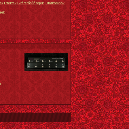
ek
Effektek
Gitárerősítő fejek
Gitárkombók
sek
i