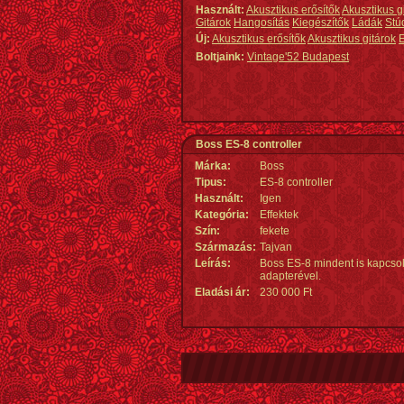
Használt:
Akusztikus erősítők
Akusztikus g
Gitárok
Hangosítás
Kiegészítők
Ládák
Stú
Új:
Akusztikus erősítők
Akusztikus gitárok
E
Boltjaink:
Vintage'52 Budapest
Boss ES-8 controller
Márka:
Boss
Tipus:
ES-8 controller
Használt:
Igen
Kategória:
Effektek
Szín:
fekete
Származás
:
Tajvan
Leírás:
Boss ES-8 mindent is kapcsoló 
adapterével.
Eladási ár:
230 000 Ft