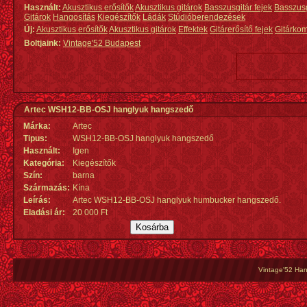
Használt:
Akusztikus erősítők
Akusztikus gitárok
Basszusgitár fejek
Basszus
Gitárok
Hangosítás
Kiegészítők
Ládák
Stúdióberendezések
Új:
Akusztikus erősítők
Akusztikus gitárok
Effektek
Gitárerősítő fejek
Gitárko
Boltjaink:
Vintage'52 Budapest
Artec WSH12-BB-OSJ hanglyuk hangszedő
Márka:
Artec
Tipus:
WSH12-BB-OSJ hanglyuk hangszedő
Használt:
Igen
Kategória:
Kiegészítők
Szín:
barna
Származás
:
Kína
Leírás:
Artec WSH12-BB-OSJ hanglyuk humbucker hangszedő.
Eladási ár:
20 000 Ft
Vintage'52 Hang