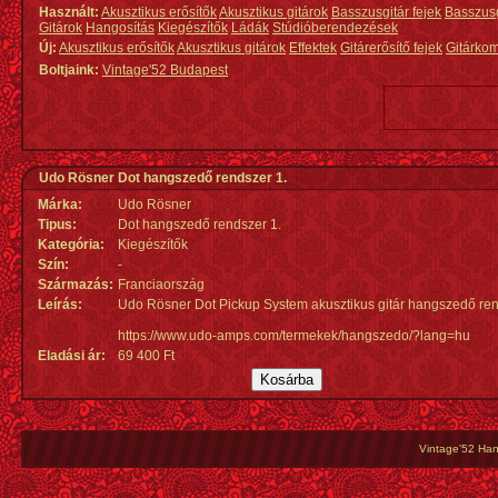
Használt:
Akusztikus erősítők
Akusztikus gitárok
Basszusgitár fejek
Basszus
Gitárok
Hangosítás
Kiegészítők
Ládák
Stúdióberendezések
Új:
Akusztikus erősítők
Akusztikus gitárok
Effektek
Gitárerősítő fejek
Gitárko
Boltjaink:
Vintage'52 Budapest
Udo Rösner Dot hangszedő rendszer 1.
Márka:
Udo Rösner
Tipus:
Dot hangszedő rendszer 1.
Kategória:
Kiegészítők
Szín:
-
Származás
:
Franciaország
Leírás:
Udo Rösner Dot Pickup System akusztikus gitár hangszedő ren
https://www.udo-amps.com/termekek/hangszedo/?lang=hu
Eladási ár:
69 400 Ft
Vintage'52 Hang