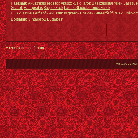
Használt:
Akusztikus erősítők
Akusztikus gitárok
Basszusgitár fejek
Basszus
Gitárok
Hangosítás
Kiegészítők
Ládák
Stúdióberendezések
Új:
Akusztikus erősítők
Akusztikus gitárok
Effektek
Gitárerősítő fejek
Gitárko
Boltjaink:
Vintage'52 Budapest
A termék nem található
Vintage'52 Hang