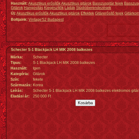
Használt:
Akusztikus erősítők
Akusztikus gitárok
Basszusgitár fejek
Basszus
Gitárok
Hangosítás
Kiegészítők
Ládák
Stúdióberendezések
Új:
Akusztikus erősítők
Akusztikus gitárok
Effektek
Gitárerősítő fejek
Gitárko
Boltjaink:
Vintage'52 Budapest
Schecter S-1 Blackjack LH MIK 2008 balkezes
Márka:
Schecter
Tipus:
S-1 Blackjack LH MIK 2008 balkezes
Használt:
Igen
Kategória:
Gitárok
Szín:
fekete
Származás
:
Korea
Leírás:
Schecter S-1 Blackjack LH MIK 2008 balkezes elektromos gitár
Eladási ár:
250 000 Ft