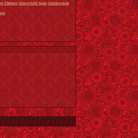
ek
Effektek
Gitárerősítő fejek
Gitárkombók
sek