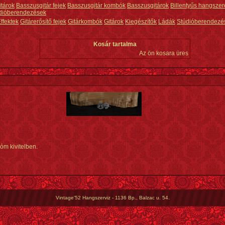
itárok
Basszusgitár fejek
Basszusgitár kombók
Basszusgitárok
Billentyűs hangszer
dióberendezések
ffektek
Gitárerősítő fejek
Gitárkombók
Gitárok
Kiegészítők
Ládák
Stúdióberendezé
Kosár tartalma
Az ön kosara üres
óm kivitelben.
Vintage'52 Hangszerviz - 1136 Bp., Balzac u. 54.