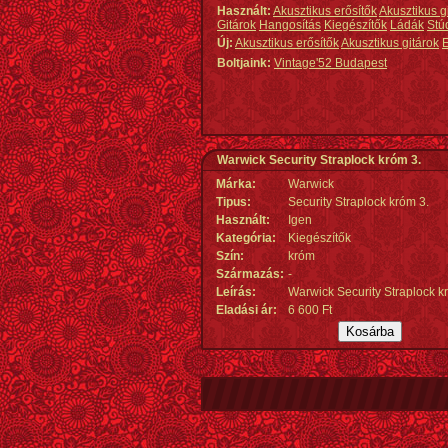
Használt:
Akusztikus erősítők
Akusztikus g
Gitárok
Hangosítás
Kiegészítők
Ládák
Stú
Új:
Akusztikus erősítők
Akusztikus gitárok
E
Boltjaink:
Vintage'52 Budapest
Warwick Security Straplock króm 3.
Márka:
Warwick
Tipus:
Security Straplock króm 3.
Használt:
Igen
Kategória:
Kiegészítők
Szín:
króm
Származás
:
-
Leírás:
Warwick Security Straplock kr
Eladási ár:
6 600 Ft