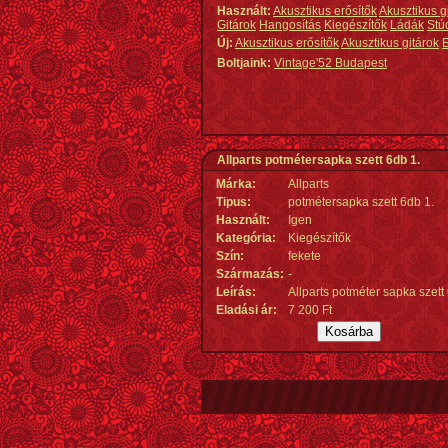
Használt:
Akusztikus erősítők
Akusztikus g
Gitárok
Hangosítás
Kiegészítők
Ládák
Stú
Új:
Akusztikus erősítők
Akusztikus gitárok
E
Boltjaink:
Vintage'52 Budapest
Allparts potmétersapka szett 6db 1.
Márka:
Allparts
Tipus:
potmétersapka szett 6db 1.
Használt:
Igen
Kategória:
Kiegészítők
Szín:
fekete
Származás
:
-
Leírás:
Allparts potméter sapka szett
Eladási ár:
7 200 Ft