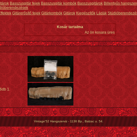
itárok
Basszusgitár fejek
Basszusgitár kombók
Basszusgitárok
Billentyűs hangszer
dióberendezések
ffektek
Gitárerősítő fejek
Gitárkombók
Gitárok
Kiegészítők
Ládák
Stúdióberendezé
Kosár tartalma
Az ön kosara üres
 6db 1.
Vintage'52 Hangszerviz - 1136 Bp., Balzac u. 54.