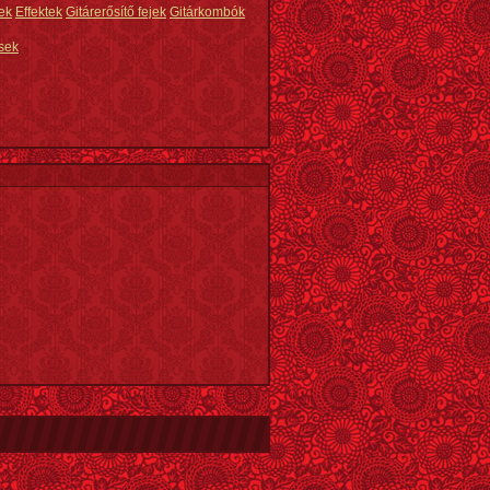
ek
Effektek
Gitárerősítő fejek
Gitárkombók
sek