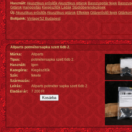
Használt:
Akusztikus erősítők
Akusztikus gitárok
Basszusgitár fejek
Basszus
Gitárok
Hangosítás
Kiegészítők
Ládák
Stúdióberendezések
Új:
Akusztikus erősítők
Akusztikus gitárok
Effektek
Gitárerősítő fejek
Gitárko
Boltjaink:
Vintage'52 Budapest
Allparts potmétersapka szett 6db 2.
Márka:
Allparts
Tipus:
potmétersapka szett 6db 2.
Használt:
Igen
Kategória:
Kiegészítők
Szín:
fekete
Származás
:
-
Leírás:
Allparts potméter sapka szett 6db 2.
Eladási ár:
7 200 Ft