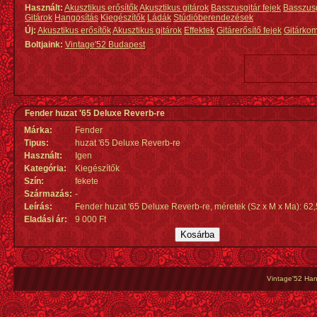
Használt:
Akusztikus erősítők
Akusztikus gitárok
Basszusgitár fejek
Basszus
Gitárok
Hangosítás
Kiegészítők
Ládák
Stúdióberendezések
Új:
Akusztikus erősítők
Akusztikus gitárok
Effektek
Gitárerősítő fejek
Gitárko
Boltjaink:
Vintage'52 Budapest
Fender huzat '65 Deluxe Reverb-re
Márka:
Fender
Tipus:
huzat '65 Deluxe Reverb-re
Használt:
Igen
Kategória:
Kiegészítők
Szín:
fekete
Származás
:
-
Leírás:
Fender huzat '65 Deluxe Reverb-re, méretek (Sz x M x Ma): 62,
Eladási ár:
9 000 Ft
Vintage'52 Hang