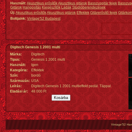
Használt:
Akusztikus erősítők
Akusztikus gitárok
Basszusgitár fejek
Basszus
Gitárok
Hangosítás
Kiegészítők
Ládák
Stúdióberendezések
Új:
Akusztikus erősítők
Akusztikus gitárok
Effektek
Gitárerősítő fejek
Gitárko
Boltjaink:
Vintage'52 Budapest
Digitech Genesis 1 2001 multi
Márka:
Digitech
Tipus:
Genesis 1 2001 multi
Használt:
Igen
Kategória:
Effektek
Szín:
bordó
Származás
:
USA
Leírás:
Digitech Genesis 1 2001 multieffekt pedál. Táppal.
Eladási ár:
48 000 Ft
Vintage'52 Hang