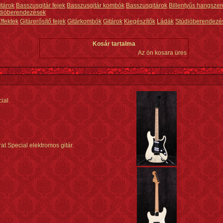
itárok
Basszusgitár fejek
Basszusgitár kombók
Basszusgitárok
Billentyűs hangszer
dióberendezések
ffektek
Gitárerősítő fejek
Gitárkombók
Gitárok
Kiegészítők
Ládák
Stúdióberendezé
Kosár tartalma
Az ön kosara üres
ial
t Special elektromos gitár.