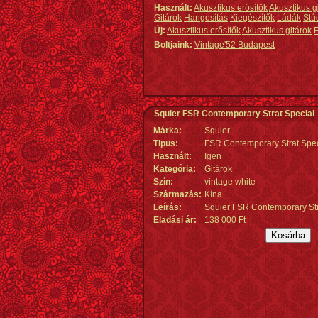
Használt:
Akusztikus erősítők
Akusztikus g
Gitárok
Hangosítás
Kiegészítők
Ládák
Stú
Új:
Akusztikus erősítők
Akusztikus gitárok
E
Boltjaink:
Vintage'52 Budapest
Squier FSR Contemporary Strat Special
Márka:
Squier
Tipus:
FSR Contemporary Strat Spec
Használt:
Igen
Kategória:
Gitárok
Szín:
vintage white
Származás
:
Kína
Leírás:
Squier FSR Contemporary Stra
Eladási ár:
138 000 Ft