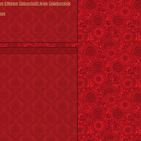
ek
Effektek
Gitárerősítő fejek
Gitárkombók
sek