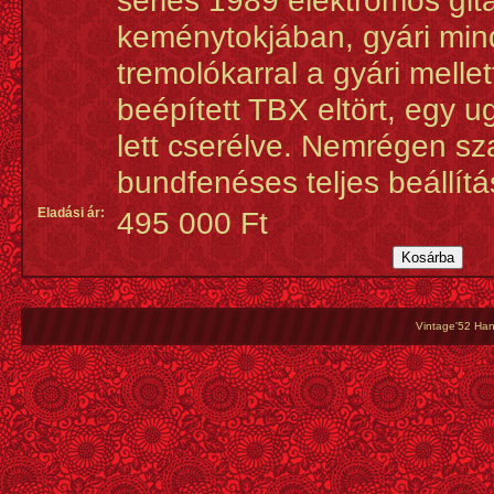
series 1989 elektromos git
keménytokjában, gyári min
tremolókarral a gyári mellet
beépített TBX eltört, egy 
lett cserélve. Nemrégen sz
bundfenéses teljes beállítá
Eladási ár:
495 000 Ft
Vintage'52 Hang