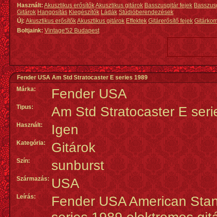
Használt:
Akusztikus erősítők
Akusztikus gitárok
Basszusgitár fejek
Basszus
Gitárok
Hangosítás
Kiegészítők
Ládák
Stúdióberendezések
Új:
Akusztikus erősítők
Akusztikus gitárok
Effektek
Gitárerősítő fejek
Gitárko
Boltjaink:
Vintage'52 Budapest
Fender USA Am Std Stratocaster E series 1989
Márka:
Fender USA
Tipus:
Am Std Stratocaster E ser
Használt:
Igen
Kategória:
Gitárok
Szín:
sunburst
Származás
:
USA
Leírás:
Fender USA American Stan