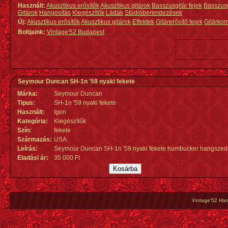
Használt:
Akusztikus erősítők
Akusztikus gitárok
Basszusgitár fejek
Basszus
Gitárok
Hangosítás
Kiegészítők
Ládák
Stúdióberendezések
Új:
Akusztikus erősítők
Akusztikus gitárok
Effektek
Gitárerősítő fejek
Gitárko
Boltjaink:
Vintage'52 Budapest
Seymour Duncan SH-1n '59 nyaki fekete
Márka:
Seymour Duncan
Tipus:
SH-1n '59 nyaki fekete
Használt:
Igen
Kategória:
Kiegészítők
Szín:
fekete
Származás
:
USA
Leírás:
Seymour Duncan SH-1n '59 nyaki fekete humbucker hangszed
Eladási ár:
35 000 Ft
Vintage'52 Hang