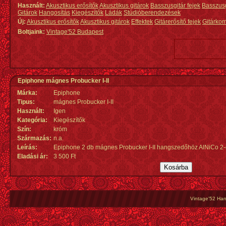
Használt:
Akusztikus erősítők
Akusztikus gitárok
Basszusgitár fejek
Basszus
Gitárok
Hangosítás
Kiegészítők
Ládák
Stúdióberendezések
Új:
Akusztikus erősítők
Akusztikus gitárok
Effektek
Gitárerősítő fejek
Gitárko
Boltjaink:
Vintage'52 Budapest
Epiphone mágnes Probucker I-II
Márka:
Epiphone
Tipus:
mágnes Probucker I-II
Használt:
Igen
Kategória:
Kiegészítők
Szín:
króm
Származás
:
n.a.
Leírás:
Epiphone 2 db mágnes Probucker I-II hangszedőhöz AlNiCo 2-
Eladási ár:
3 500 Ft
Vintage'52 Hang