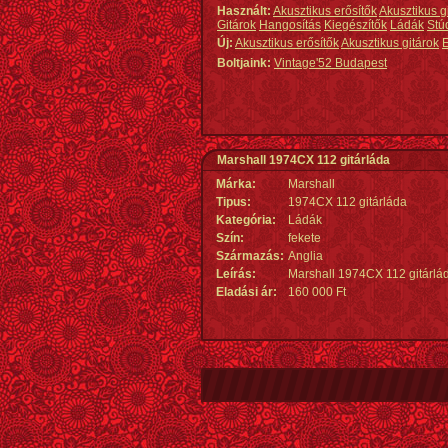
Használt:
Akusztikus erősítők
Akusztikus g
Gitárok
Hangosítás
Kiegészítők
Ládák
Stú
Új:
Akusztikus erősítők
Akusztikus gitárok
E
Boltjaink:
Vintage'52 Budapest
Marshall 1974CX 112 gitárláda
Márka:
Marshall
Tipus:
1974CX 112 gitárláda
Kategória:
Ládák
Szín:
fekete
Származás
:
Anglia
Leírás:
Marshall 1974CX 112 gitárlád
Eladási ár:
160 000 Ft