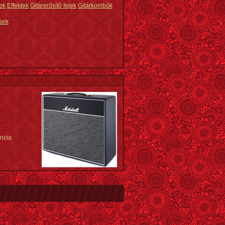
ek
Effektek
Gitárerősítő fejek
Gitárkombók
sek
ncia.