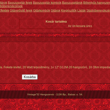
itárok
Basszusgitár fejek
Basszusgitár kombók
Basszusgitárok
Billentyűs hangszer
dióberendezések
ffektek
Gitárerősítő fejek
Gitárkombók
Gitárok
Kiegészítők
Ládák
Stúdióberendezé
Kosár tartalma
Az ön kosara üres
a. Fekete kivitel, 20 Watt teljesítmény, 1x 12" G12M-20 hangszóró, 16 Ohm impeda
Vintage'52 Hangszerviz - 1136 Bp., Balzac u. 54.